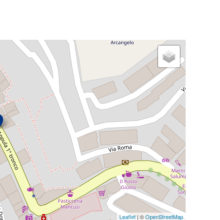
Leaflet
| ©
OpenStreetMap