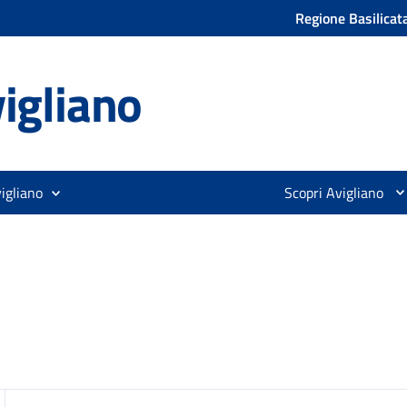
Regione Basilicat
igliano
igliano
Scopri Avigliano
zia