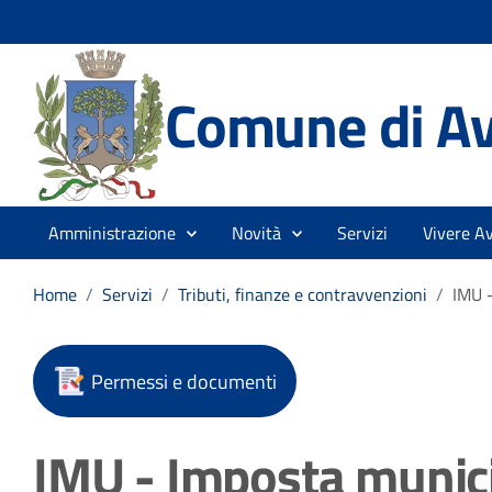
Comune di Av
Amministrazione
Novità
Servizi
Vivere Av
Home
/
Servizi
/
Tributi, finanze e contravvenzioni
/
IMU -
Permessi e documenti
IMU - Imposta munici