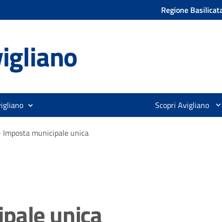
Regione Basilicat
igliano
igliano
Scopri Avigliano
 Imposta municipale unica
pale unica