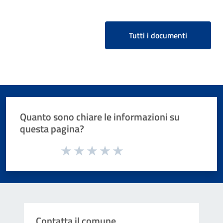
Tutti i documenti
Quanto sono chiare le informazioni su
questa pagina?
Valuta da 1 a 5 stelle la pagina
Valuta 1 stelle su 5
Valuta 2 stelle su 5
Valuta 3 stelle su 5
Valuta 4 stelle su 5
Valuta 5 stelle su 5
Contatta il comune