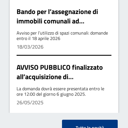
Bando per l’assegnazione di
immobili comunali ad
associazioni
Avviso per l’utilizzo di spazi comunali: domande
entro il 18 aprile 2026
18/03/2026
AVVISO PUBBLICO finalizzato
all’acquisizione di
manifestazioni di interesse per
La domanda dovrà essere presentata entro le
l’elaborazione e/o la co-
ore 12:00 del giorno 6 giugno 2025.
26/05/2025
progettazione di progetti,
iniziative, attività culturali-
ricreative e di spettacolo da
Tutte le novità