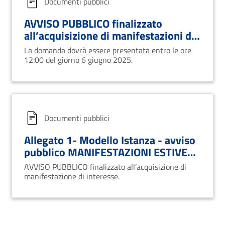
Documenti pubblici
AVVISO PUBBLICO finalizzato
all’acquisizione di manifestazioni di
interesse per l’elaborazione e/o la
La domanda dovrà essere presentata entro le ore
co-progettazione di progetti,
12:00 del giorno 6 giugno 2025.
iniziative, attività culturali-ricreative
e di spettacolo da proporre
nell’ambito delle manifestazioni
estive 2025
Documenti pubblici
Allegato 1- Modello Istanza - avviso
pubblico MANIFESTAZIONI ESTIVE
2025
AVVISO PUBBLICO finalizzato all’acquisizione di
manifestazione di interesse.