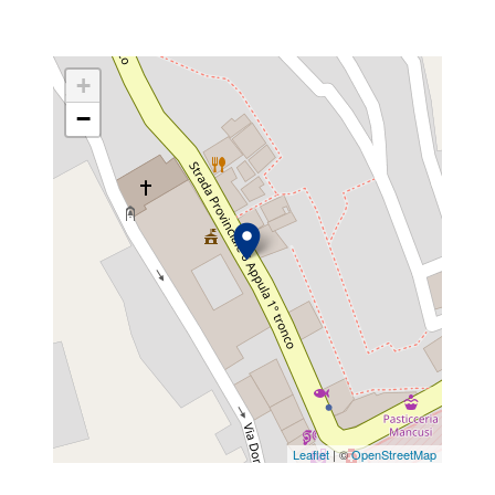
+
−
Leaflet
| ©
OpenStreetMap