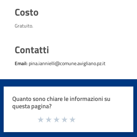
Costo
Gratuito.
Contatti
Email:
pina.iannielli@comune.avigliano.pz.it
Quanto sono chiare le informazioni su
questa pagina?
Valuta da 1 a 5 stelle la pagina
Valuta 1 stelle su 5
Valuta 2 stelle su 5
Valuta 3 stelle su 5
Valuta 4 stelle su 5
Valuta 5 stelle su 5