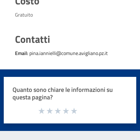
Costo
Gratuito
Contatti
Email:
pina.iannielli@comune.avigliano.pz.it
Quanto sono chiare le informazioni su
questa pagina?
Valuta da 1 a 5 stelle la pagina
Valuta 1 stelle su 5
Valuta 2 stelle su 5
Valuta 3 stelle su 5
Valuta 4 stelle su 5
Valuta 5 stelle su 5