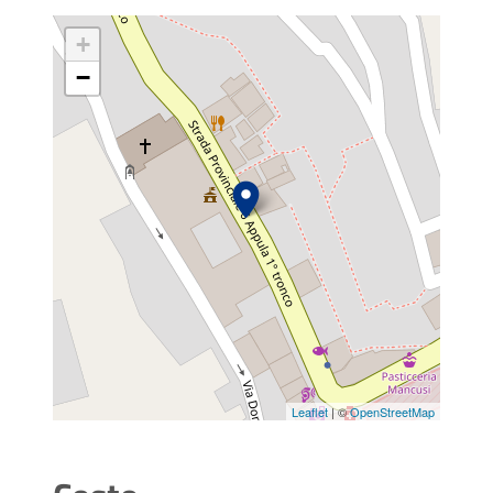
+
−
Leaflet
| ©
OpenStreetMap