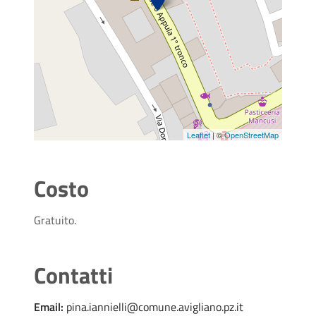
Leaflet
| ©
OpenStreetMap
Costo
Gratuito.
Contatti
Email:
pina.iannielli@comune.avigliano.pz.it