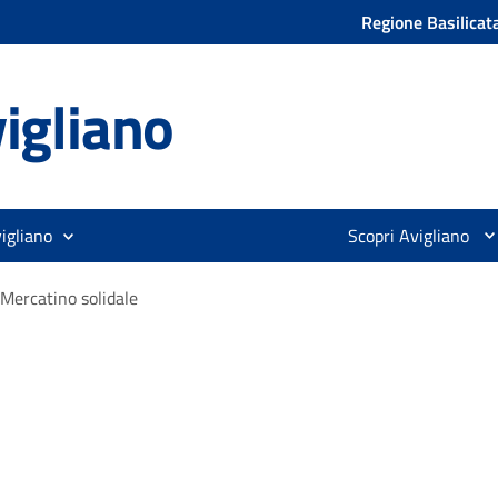
Regione Basilicat
igliano
igliano
Scopri Avigliano
Mercatino solidale