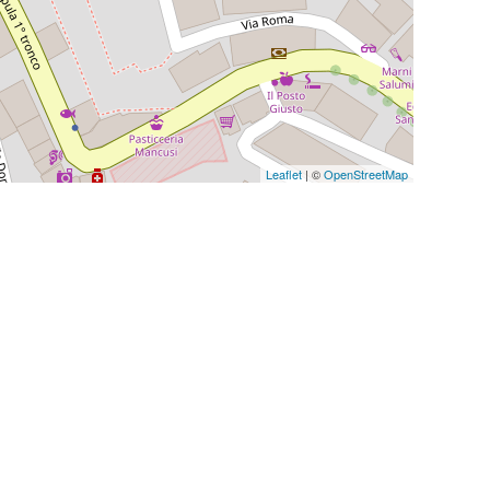
Leaflet
| ©
OpenStreetMap