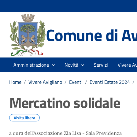
Comune di Av
Amministrazione
Novità
Servizi
Vivere Av
Home
/
Vivere Avigliano
/
Eventi
/
Eventi Estate 2024
/
Mercatino solidale
Visita libera
a cura dell'Associazione Zia Lisa - Sala Previdenza