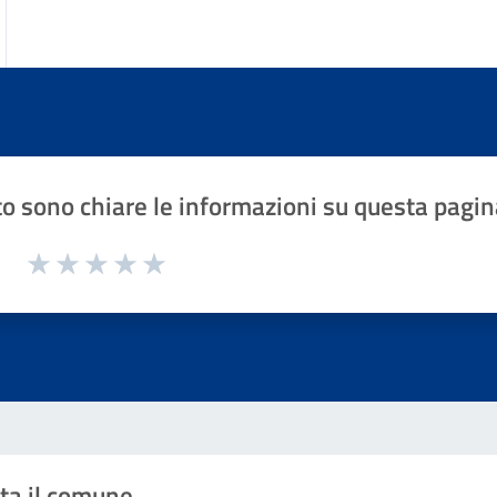
o sono chiare le informazioni su questa pagin
1 a 5 stelle la pagina
Valuta 1 stelle su 5
Valuta 2 stelle su 5
Valuta 3 stelle su 5
Valuta 4 stelle su 5
Valuta 5 stelle su 5
ta il comune