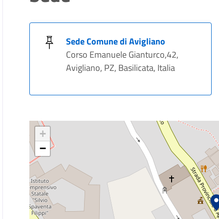
Sede Comune di Avigliano
Corso Emanuele Gianturco,42,
Avigliano, PZ, Basilicata, Italia
+
−