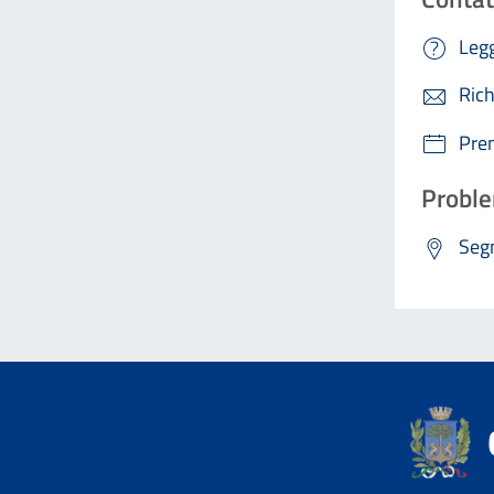
Legg
Rich
Pre
Proble
Segn