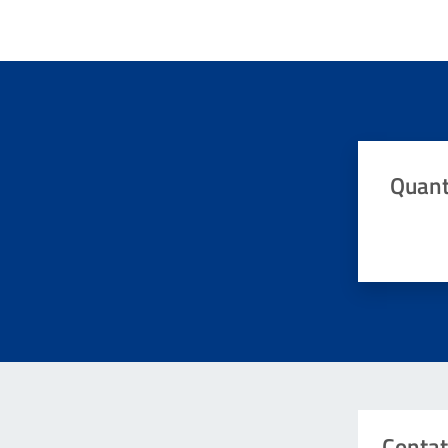
Quant
Valuta da 
Contat