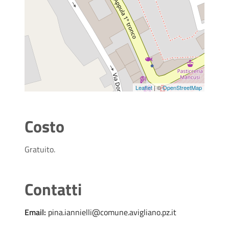
Leaflet
| ©
OpenStreetMap
Costo
Gratuito.
Contatti
Email:
pina.iannielli@comune.avigliano.pz.it