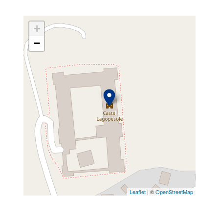
+
−
Leaflet
| ©
OpenStreetMap