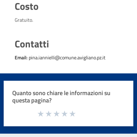
Costo
Gratuito.
Contatti
Email:
pina.iannielli@comune.avigliano.pz.it
Quanto sono chiare le informazioni su
questa pagina?
Valuta da 1 a 5 stelle la pagina
Valuta 1 stelle su 5
Valuta 2 stelle su 5
Valuta 3 stelle su 5
Valuta 4 stelle su 5
Valuta 5 stelle su 5