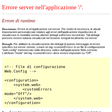
Errore server nell'applicazione '/'.
Errore di runtime
Descrizione:
Errore di un'applicazione sul server. Per motivi di sicurezza, le attuali
impostazioni personalizzate relative agli errori dell'applicazione impediscono di
visualizzare in modalità remota ulteriori dettagli sull'errore riscontrato. Tali dettagli
possono essere tuttavia visualizzati nei browser eseguiti localmente sul server.
Dettagli:
Per abilitare la visualizzazione dei dettagli di questo messaggio di errore
specifico sul server remoto, creare un tag <customErrors> in un file di configurazione
"web.config" memorizzato nella directory radice dell'applicazione Web corrente.
L'attributo "mode" del tag <customErrors> deve essere impostato su "Off".
<!-- File di configurazione 
Web.Config -->

<configuration>

    <system.web>

        <customErrors 
mode="Off"/>

    </system.web>

</configuration>