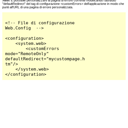
Note:
È possibile personalizzare la pagina di errore corrente modificando l'attributo
"defaultRedirect" del tag di configurazione <customErrors> dell'applicazione in modo che
punti all'URL di una pagina di errore personalizzata.
<!-- File di configurazione 
Web.Config  -->

<configuration>

    <system.web>

        <customErrors 
mode="RemoteOnly" 
defaultRedirect="mycustompage.h
tm"/>

    </system.web>

</configuration>