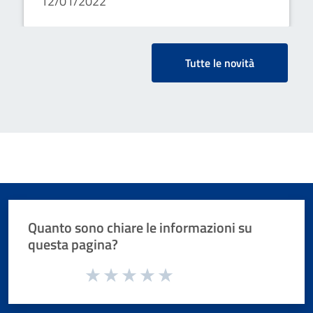
12/01/2022
Tutte le novità
Quanto sono chiare le informazioni su
questa pagina?
Valuta da 1 a 5 stelle la pagina
Valuta 1 stelle su 5
Valuta 2 stelle su 5
Valuta 3 stelle su 5
Valuta 4 stelle su 5
Valuta 5 stelle su 5