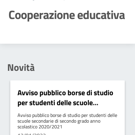
Cooperazione educativa
Dettagli della notizia
Novità
Avviso pubblico borse di studio
per studenti delle scuole
secondarie di secondo grado
Avviso pubblico borse di studio per studenti delle
anno scolastico 2020/2021
scuole secondarie di secondo grado anno
scolastico 2020/2021