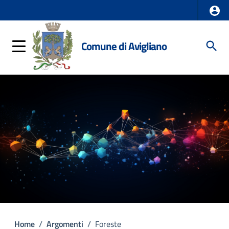
Comune di Avigliano
Home
/
Argomenti
/
Foreste