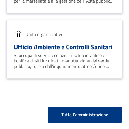
per la martellata e alla gestione dell‘ Asta pubblica
per la vendita del legname.
Unità organizzative
Ufficio Ambiente e Controlli Sanitari
Si occupa di servizi ecologici, rischio idraulico e
bonifica di siti inquinati, manutenzione del verde
pubblico, tutela dall'inquinamento atmosferico,
igiene e sanità pubblica; gestisce i rapporti con enti
quali Arpa, Egrib e Acquedotto Lucano.
Tutta l'amministrazione