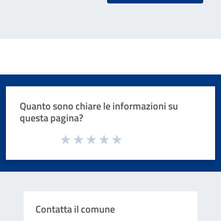
Quanto sono chiare le informazioni su
questa pagina?
Valuta da 1 a 5 stelle la pagina
Valuta 1 stelle su 5
Valuta 2 stelle su 5
Valuta 3 stelle su 5
Valuta 4 stelle su 5
Valuta 5 stelle su 5
Contatta il comune