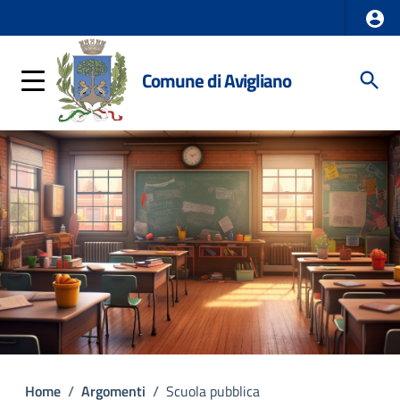
Comune di Avigliano
Home
/
Argomenti
/
Scuola pubblica