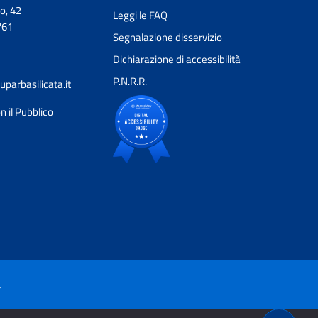
o, 42
Leggi le FAQ
761
Segnalazione disservizio
Dichiarazione di accessibilità
P.N.R.R.
parbasilicata.it
n il Pubblico
Ciao 👋
Come posso esserti utile?
smart_toy
à