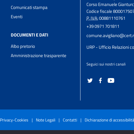
Corso Emanuele Gianturc
Comunicati stampa
Codice fiscale 80001750
Eventi
P. IVA:
00881110761
+39 0971 701811
DOCUMENTI E DATI
comune.avigliano@cert.ru
Albo pretorio
URP - Ufficio Relazioni co
Amministrazione trasparente
Seguici sui nostri canali
Privacy-Cookies
|
Note Legali
|
Contatti
|
Dichiarazione di accessibilit