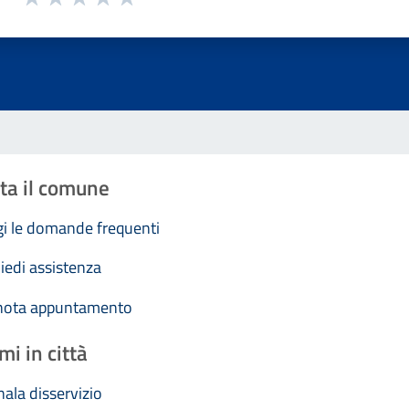
Valuta 1 stelle su 5
Valuta 2 stelle su 5
Valuta 3 stelle su 5
Valuta 4 stelle su 5
Valuta 5 stelle su 5
ta il comune
i le domande frequenti
iedi assistenza
nota appuntamento
mi in città
ala disservizio