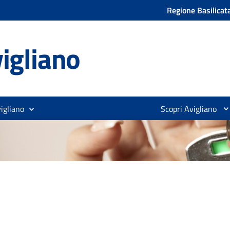
Regione Basilicat
igliano
igliano
Scopri Avigliano