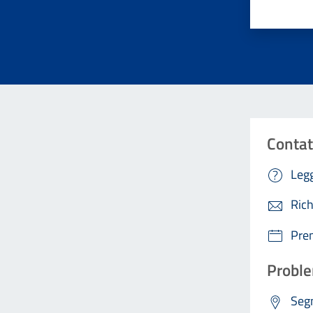
Contat
Legg
Rich
Pre
Proble
Segn