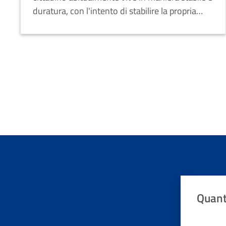
duratura, con l'intento di stabilire la propria
dimora.
Quant
Valuta da 