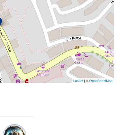
Leaflet
| ©
OpenStreetMap