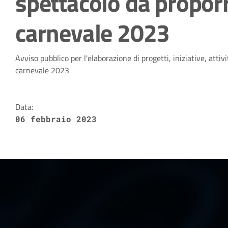
spettacolo da proporr
carnevale 2023
Dettagli della notizia
Avviso pubblico per l'elaborazione di progetti, iniziative, attiv
carnevale 2023
Data:
06 febbraio 2023