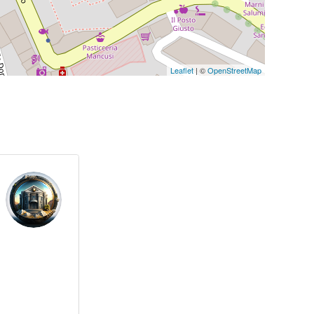
Leaflet
| ©
OpenStreetMap