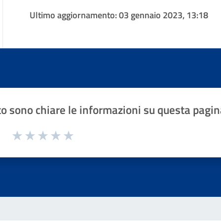
Ultimo aggiornamento:
03 gennaio 2023, 13:18
o sono chiare le informazioni su questa pagin
1 a 5 stelle la pagina
Valuta 1 stelle su 5
Valuta 2 stelle su 5
Valuta 3 stelle su 5
Valuta 4 stelle su 5
Valuta 5 stelle su 5