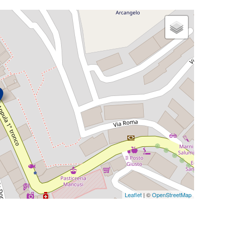
Leaflet
| ©
OpenStreetMap