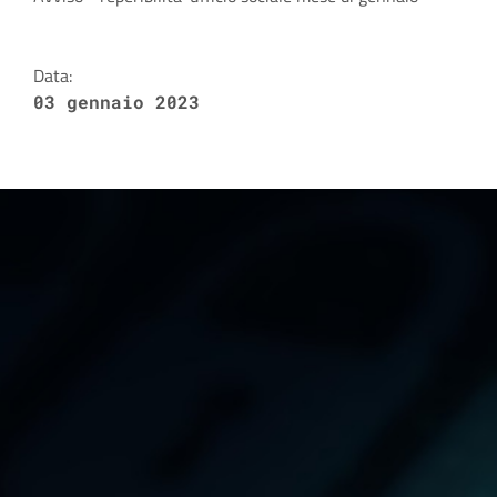
Dettagli della notizia
Data:
03 gennaio 2023