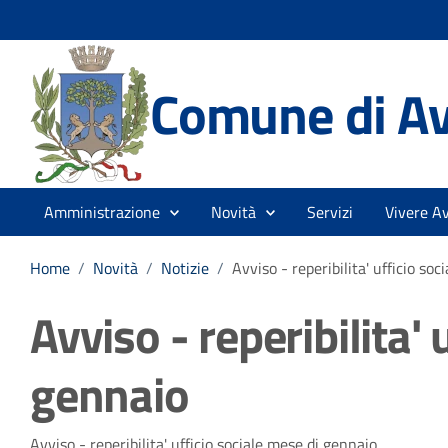
Comune di Av
Amministrazione
Novità
Servizi
Vivere Av
Home
/
Novità
/
Notizie
/
Avviso - reperibilita' ufficio so
Avviso - reperibilita' 
gennaio
Avviso - reperibilita' ufficio sociale mese di gennaio