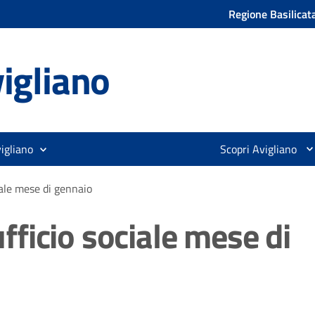
Regione Basilicat
igliano
igliano
Scopri Avigliano
ciale mese di gennaio
ufficio sociale mese di