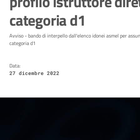
profilo istruttore dire
categoria d1
Dettagli della notizia
Avviso - bando di interpello dall'elenco idonei asmel per assunzi
categoria d1
Data:
27 dicembre 2022