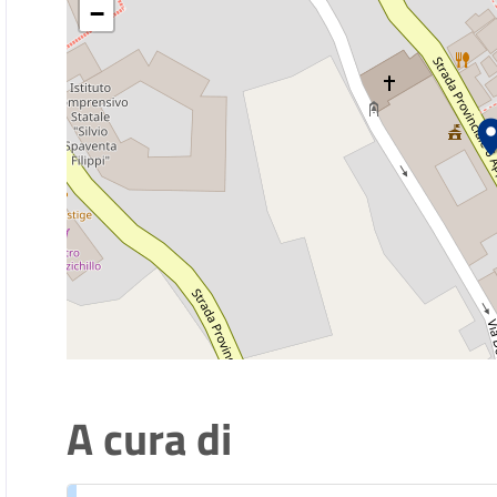
−
A cura di