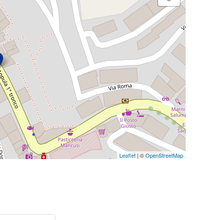
Leaflet
| ©
OpenStreetMap